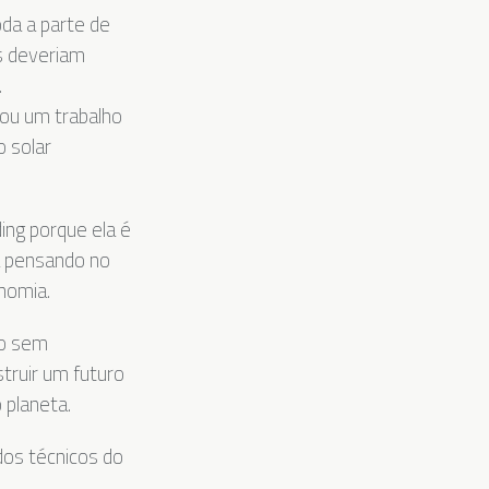
oda a parte de
s deveriam
.
ou um trabalho
 solar
ing porque ela é
 pensando no
onomia.
to sem
ruir um futuro
 planeta.
dos técnicos do