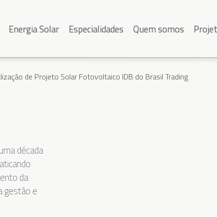
Energia Solar
Especialidades
Quem somos
Proje
lização de Projeto Solar Fotovoltaico IDB do Brasil Trading
e uma década
raticando
mento da
da gestão e