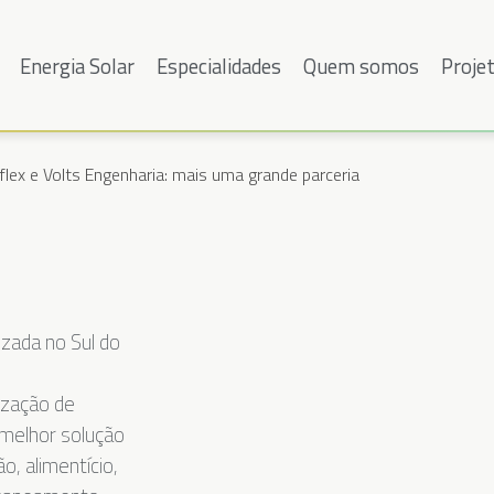
Energia Solar
Especialidades
Quem somos
Proje
iflex e Volts Engenharia: mais uma grande parceria
izada no Sul do
ização de
 melhor solução
o, alimentício,