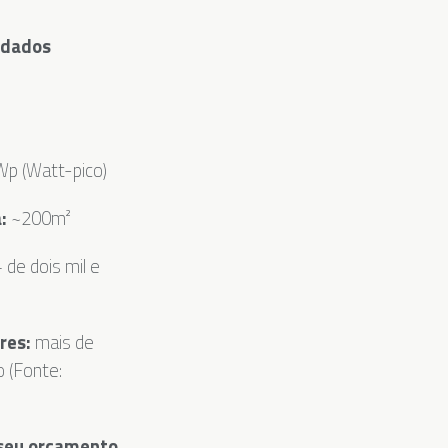
 dados
p (Watt-pico)
:
~200m²
de dois mil e
res:
mais de
o (Fonte:
 seu orçamento