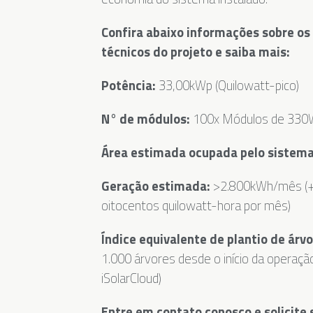
Confira abaixo informações sobre os
técnicos do projeto e saiba mais:
Potência:
33,00kWp (Quilowatt-pico)
N° de módulos:
100x Módulos de 330W
Área estimada ocupada pelo sistema
Geração estimada:
>2.800kWh/mês (+ 
oitocentos quilowatt-hora por mês)
Índice equivalente de plantio de árvo
1.000 árvores desde o início da operaçã
iSolarCloud)
Entre em contato conosco e solicite