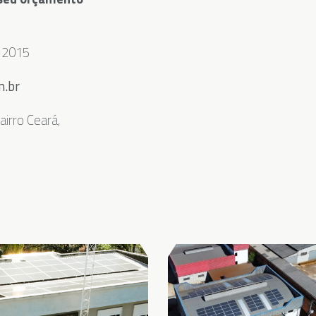
6-2015⠀
m.br
⠀
airro Ceará,