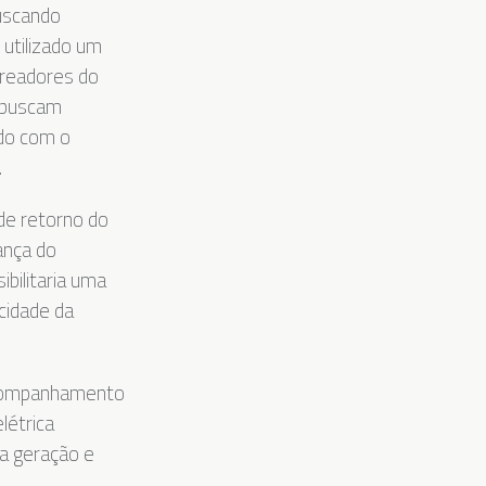
buscando
i utilizado um
treadores do
 buscam
rdo com o
.
 de retorno do
ança do
bilitaria uma
cidade da
 acompanhamento
létrica
a geração e