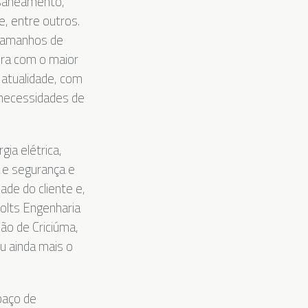
, saneamento,
e, entre outros.
 tamanhos de
ira com o maior
 atualidade, com
 necessidades de
ia elétrica,
 e segurança e
de do cliente e,
olts Engenharia
ão de Criciúma,
u ainda mais o
paço de