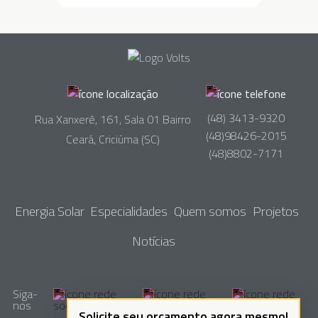
(48) 3413-9320
Rua Xanxerê, 161, Sala 01 Bairro
(48)98426-2015
Ceará, Criciúma (SC)
(48)8802-7171
Energia Solar
Especialidades
Quem somos
Projetos
Notícias
Siga-
nos
Solicite seu orçamento agora mesmo!